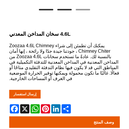
4.6L سخان المداخن المعدني
يمكنك أن تطمئن إلى شراء Zoozaa 4.6L Chimney
Chimney Chiter ، جودتنا جيدة جدًا ولا رائحة ، إنها أمان
بالنسبة لك. عادةً ما تستخدم سخانات Zoozaa 4.6L من
المداخن المعدنية في المداخن المعدنية للتدفئة التكميلية في
المناطق التي قد لا يكون فيها نظام التدفئة التقليدي متاحًا أو
فعالًا. غالبًا ما تكون محمولة ويمكنها توفير الحرارة الموضعية
في الغرف أو المساحات الخارجية.
إرسال استفسار
Facebook
WhatsApp
X
Pinterest
LinkedIn
Share
وصف المنتج