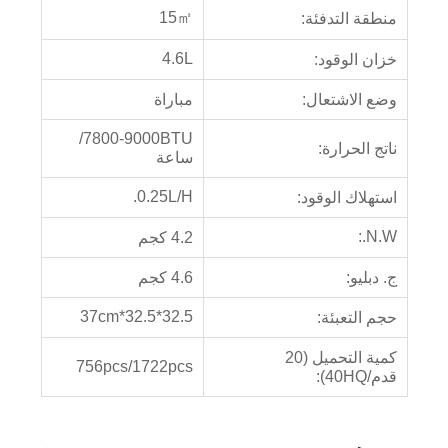
15㎡
منطقة التدفئة:
4.6L
خزان الوقود:
وضع الاشتعال:
مباراة
7800-9000BTU/
ناتج الحرارة:
ساعة
0.25L/H.
استهلاك الوقود:
N.W.:
4.2 كجم
ج. دبليو:
4.6 كجم
32.5*32.5*37cm
حجم التعبئة:
كمية التحميل (20
756pcs/1722pcs
قدم/40HQ):