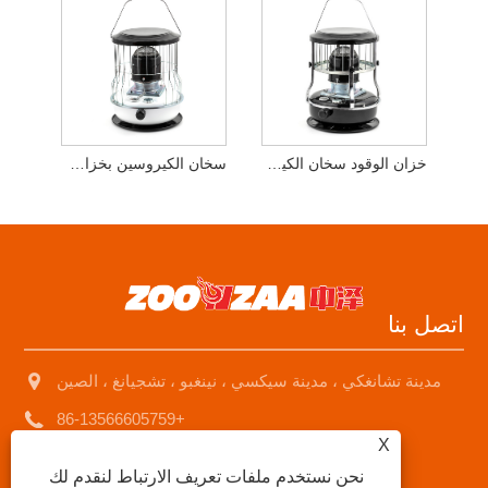
خزان الوقود سخان الكيروسين للتخييم في الهواء الطلق
سخان الكيروسين بخزان الوقود الأبيض
اتصل بنا
مدينة تشانغكي ، مدينة سيكسي ، نينغبو ، تشجيانغ ، الصين
+86-13566605759
X
sales1@nbzhongze.com
نحن نستخدم ملفات تعريف الارتباط لنقدم لك