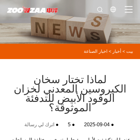
بيت
>
أخبار
>
اخبار الصناعة
لماذا تختار سخان
الكيروسين المعدني لخزان
الوقود الأبيض للتدفئة
الموثوقة؟
●
2025-09-04
●
5
●
اترك لي رسالة
عندما استكشفت لأول مرة حلول تسخين مختلفة للمساحات