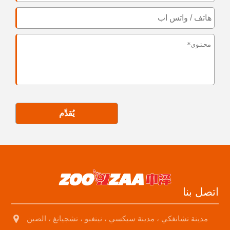
يُقدِّم
اتصل بنا
مدينة تشانغكي ، مدينة سيكسي ، نينغبو ، تشجيانغ ، الصين