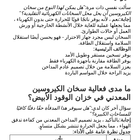
سألت نفسي ذات مرة:
"هل يمكن لهذا النوع من سخان
الكيروسين أن يحل محل السخانات الكهربائية التقليدية؟"
إجابة:
نعم ، لأنه يوفر ناتجًا قويًا للحرارة حتى بدون الكهرباء ،
مما يجعلها عملية للغاية خلال الأنشطة الخارجية أو ورش
العمل أو حالات الطوارئ.
السخان ليس مجرد جهاز الاحترار - فهو يحسن أيضًا استقلال
السلامة واستقلال الطاقة.
الوظائف الرئيسية:
يوفر تسخين مستقر وطويل الأمد
يوفر الطاقة مقارنة بأجهزة الكهرباء فقط
يعزز السلامة من خلال تصميم عادم المداخن
يزيد الراحة خلال المواسم الباردة
ما مدى فعالية سخان الكيروسين
المعدني في خزان الوقود الأبيض؟
سؤال آخر كان لدي:
"هل سيوفر هذا المدفأة حقًا دفئًا كافيًا
للمساحات الكبيرة؟"
إجابة:
بالتأكيد ، يزيد تصميم المداخن المعدني من كفاءة تدفق
الهواء ، مما يجعل الحرارة تنتشر بشكل متساوٍ.
جدول نظرة عامة على الأداء:
ميزة
تأثير