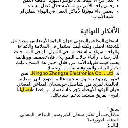
يقلل من الاعتماد على فواتير الكهرباء باهظة الثمن
يحمي راحة الأسرة والسلامة خلال فصل الشتاء
يضمن أداء موثوقًا لأماكن العمل في الهواء الطلق أو
شبه الأبواب
الأفكار النهائية
ال
سخان المداخن المعدني خزان الوقود الأبيض
ليس مجرد حل
للتدفئة العملي ولكنه أيضًا استثمار في السلامة والكفاءة
والراحة. سواء تم استخدامه في المنزل ، أو في المساحات
الخارجية ، أو أثناء حالات الطوارئ ، فإن تصميمه ووظائفه
يجلب قيمة طويلة الأمد. من خلال اختيار هذا المنتج ، فإنك
تختار المتانة والموثوقية لعائلتك أو عملك.
في
Ningbo Zhongze Electronics Co. ، Ltd.
، نحن
فخورون بتوفير حلول تسخين عالية الجودة تلبي المعايير
العالمية. لمزيد من التفاصيل حول
سخان المداخن المعدني
خزان الوقود الأبيض
أو لإجراء استفسار من فضلك
اتصال
لنا
اليوم
- الفريق مستعد لدعم احتياجاتك.
سابق:
لماذا يجب أن تختار سخان الكيروسين المداخن المعدني
للتدفئة الموثوقة؟
التالي: