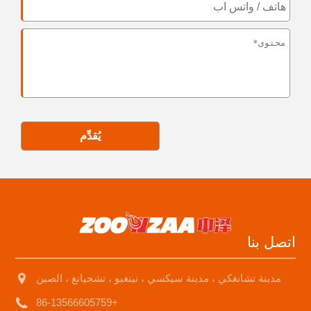
يُقدِّم
اتصل بنا
مدينة تشانغكي ، مدينة سيكسي ، نينغبو ، تشجيانغ ، الصين
+86-13566605759