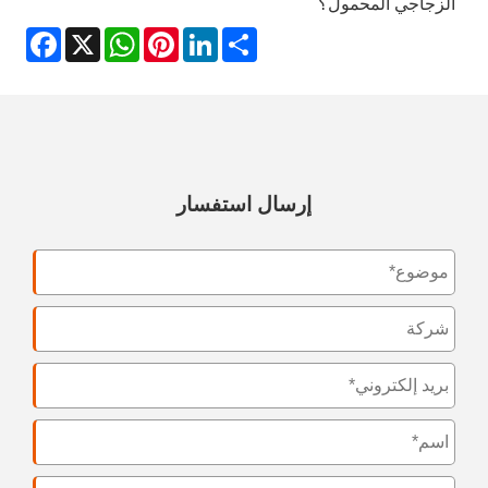
الزجاجي المحمول؟
acebook
WhatsApp
X
Pinterest
LinkedIn
Share
إرسال استفسار