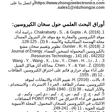
https://www.zhongzeelectronics.com
أو اتصل بنا على
.
sales1@nbzhongze.com
أوراق البحث العلمي حول سخان الكيروسين:
1. Chakrabarty ، S. ، & Gupta ، A. (2016). دراسة أداء
موقد الكيروسين والمقارنة مع موقد غاز البترول المسال.
مجلة الهندسة الميكانيكية والأتمتة ، 6 (3) ، 125-128.
2. Oursler ، R. H. (2018). تطوير وتقييم سخان مشع
بالكيروسين المحمولة لتسخين الفضاء. Journal of Energy
Resources Technology ، 141 (4) ، 042202.
3. Wang ، Y. ، Wang ، X. ، Liu ، Y. ، Chen ، H. ، Li ، J. ،
Chen ، Y. ، & Yan ، Z. (2019). محاكاة آثار هياكل الفتيل
على أداء مولد حراري قائم على احتراق الكيروسين. الطاقات
، 12 (8) ، 1555.
4. بالات ، H. (2016). تقييم الأداء والانبعاثات لموقد
الكيروسين. مصادر الطاقة ، الجزء أ: الاسترداد ، والاستخدام ،
والآثار البيئية ، 38 (13) ، 1940-1949.
5. كيم ، ج. ج. ، كيم ، س. ج. ، كيم ، دي إس ، وكيم ، ي.
التحقيق في أداء الاحتراق من POINT POINT المضافات
الاكتئاب في الكيروسين للسخان المحمول. المجلة الآسيوية
للبيئة الجوية ، 11 (4) ، 241-249.