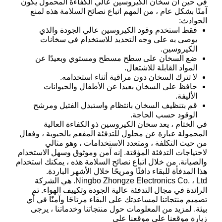
في حين أن سخان الكيروسين عالي الكفاءة المحمول يكون
آمنًا بشكل عام ، من المهم اتباع نصائح السلامة هذه لمنع
الحوادث:
فقط استخدم وقود الكيروسين عالي الجودة والذي
يوصى به على وجه التحديد للاستخدام في سخانات
الكيروسين.
ضع السخان على سطح مسطح ومستوي وبعيدًا عن
المواد القابلة للاشتعال.
لا تترك السخان دون مراقبة أثناء استخدامه.
حافظ على السخان بعيدا عن الأطفال والحيوانات
الأليفة.
قم بتنظيف السخان بانتظام واستبدل الفتيل ومرشح
الوقود حسب الحاجة.
في الختام ، يعد سخان الكيروسين ذو الكفاءة العالية
المحمولة عبارة عن محلول للتدفئة المفعم بالحيوية ، وفعال
من حيث التكلفة ، ومتعدد الاستخدامات ، وهو مثالي
لاحتياجات التدفئة المؤقتة. إنه آمن وموثوق وسهل الاستخدام
والصيانة. من خلال اتباع نصائح السلامة هذه ، يمكنك استخدام
هذا المدفأة للبقاء دافئًا ومريحًا خلال الأشهر الباردة.
Ningbo Zhongze Electronics Co. ، Ltd. هي الشركة
الرائدة في مجال التدفئة عالية الجودة وتكييف الهواء. تم
تصميم منتجاتنا لمساعدتك على البقاء مرتاحًا وآمنًا في أي
بيئة. لمزيد من المعلومات حول منتجاتنا وخدماتنا ، يرجى
زيارة موقعنا على موقعنا على