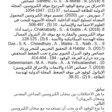
6. Sandhu ، G. S. ، & Murali ، N. (2018). خصائص
الاحتراق من وضع الوقود المزدوج موقد الكيروسين. المجلة
الدولية للطاقة المستدامة ، 37 (11) ، 1047-1054.
7. سوريش ، س. (2020). تصميم موقد الكيروسين المحمول
المعدلة لتسليح البيئة الداخلية. المجلة الآسيوية للبحث في
العلوم الاجتماعية والإنسانية ، 10 (5) ، 497-506.
8. Chakrabarty ، S. ، & Gupta ، A. (2016). دراسة أداء
موقد الكيروسين والمقارنة مع موقد غاز البترول المسال.
مجلة الهندسة الميكانيكية والأتمتة ، 6 (3) ، 125-128.
9. Das ، S. K. ، Chowdhury ، A. ، Maitra ، S. ، Nath ، S. ،
& Haldar ، S. (2017). التحقيق التجريبي للتبخر ورذاذ
خصائص وقود الديزل الحيوي يمتزج تحت الضغط المنخفض
ودرجة حرارة الغرفة. الوقود ، 194 ، 404-414.
10. Gebremariam ، M. A. ، Hailu ، A. ، & Yehualaeshet ،
T. (2019). خصائص الأداء والانبعاث والاحتراق للكيروسين/
الإيثانول كوقود في موقد الضغط. المجلة الدولية لهندسة
الطاقة ، 9 (2) ، 31-38.
سابق:
ما هي الاختلافات بين سخان الكيروسين المداخن المعدني
وسخان البروبان؟
التالي:
ما نوع الوقود الذي يجب أن تستخدمه مع سخان الكيروسين